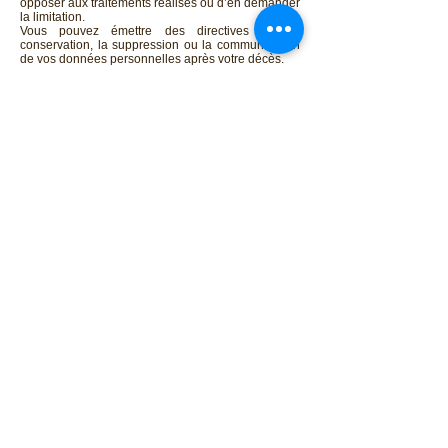
opposer aux traitements réalisés ou d’en demander
la limitation.
Vous pouvez émettre des directives sur la
conservation, la suppression ou la communication
de vos données personnelles après votre décès.
COMMENT EXERCER VOS DROITS ?
Pour toute information ou exercice de vos droits
Informatique et Libertés sur les traitements de
données personnelles, vous pouvez contacter
notre délégué à la protection des données (DPO)
soit à l’aide du formulaire présent dans ce site, soir
par courrier signé accompagné de la copie d’un
titre d’identité à l'adresse suivante :
MANUFACTURE BOIS PAILLE SAS - 250, rue
Georges Foulc 69400 Villefranche Sur Saône
Une réponse vous sera adressée dans un délai
d'un mois à compter de la réception de votre
demande.
Mentions légales
Politique en matière de cookies