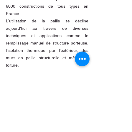
6000 constructions de tous types en
France.
L'utilisation de la paille se décline
aujourd'hui au travers de diverses
techniques et applications comme le
remplissage manuel de structure porteuse,
l'isolation thermique par l'extérieur, des
murs en paille structurelle et même en
toiture.
Notre technique de préfabrication de
caissons ossature bois isolation paille
,
conçus et réalisés dans le Rhône à partir de
matériaux locaux et régionaux, permet de
rendre la
construction isolation paille
compétitive face au béton
.